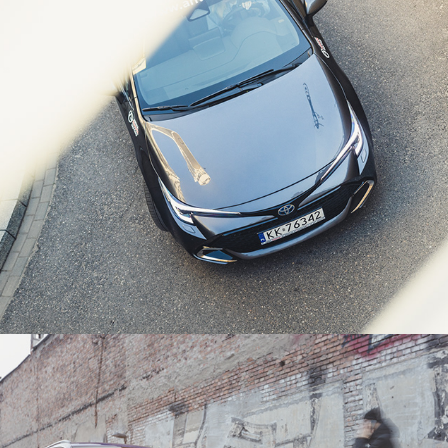
Corolla z Napędem 5. Generacji. Ewolucja 
czy rewolucja?
2023
Volkswagen Tiguan R-line
2023